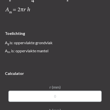
Toelichting
A
is: oppervlakte grondvlak
g
A
is: oppervlakte mantel
m
Calculator
r (mm)