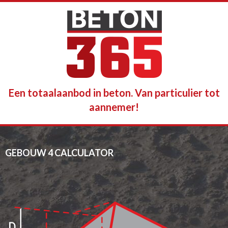
Een totaalaanbod in beton. Van particulier tot
aannemer!
GEBOUW 4 CALCULATOR