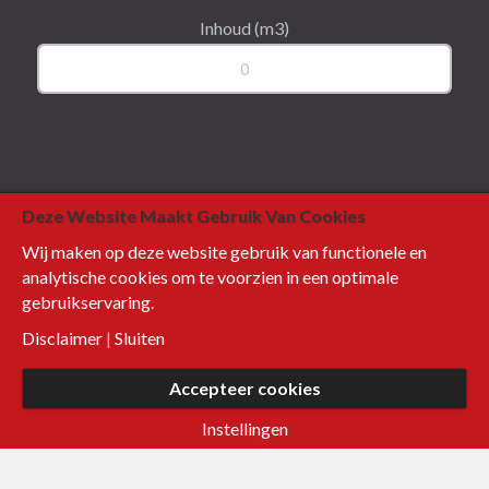
Inhoud (m3)
Deze Website Maakt Gebruik Van Cookies
Wij maken op deze website gebruik van functionele en
analytische cookies om te voorzien in een optimale
gebruikservaring.
Disclaimer
|
Sluiten
#BOUWEN
MET
BETON
Accepteer cookies
Instellingen
© 2026 Beton365.nl |
Cookie voorkeuren
| Ontwerp en realisatie: